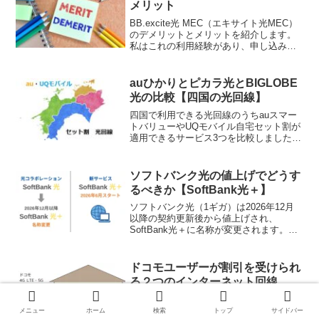
メリット
BB.excite光 MEC（エキサイト光MEC）
のデメリットとメリットを紹介します。
私はこれの利用経験があり、申し込み前
によく調べたら自分にはメリットの方が
大きいと思えたので利用することにしま
した。
auひかりとピカラ光とBIGLOBE
光の比較【四国の光回線】
四国で利用できる光回線のうちauスマー
トバリューやUQモバイル自宅セット割が
適用できるサービス3つを比較しました。
香川、徳島、高知、愛媛に住んでいる
au・UQモバイルユーザーはチェックして
みてください。
ソフトバンク光の値上げでどうす
るべきか【SoftBank光＋】
ソフトバンク光（1ギガ）は2026年12月
以降の契約更新後から値上げされ、
SoftBank光＋に名称が変更されます。
PayPayカード払いをする気が無いなど値
上げに納得できない人におすすめの乗り
換え先を紹介します。
ドコモユーザーが割引を受けられ
る２つのインターネット回線
ドコモのスマホのユーザーが割引を受け
られるインターネット回線を２つ紹介し
メニュー
ホーム
検索
トップ
サイドバー