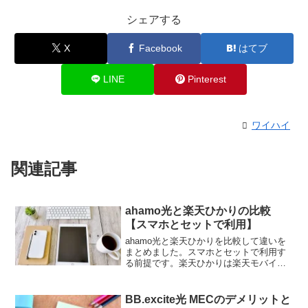
シェアする
X
Facebook
はてブ
LINE
Pinterest
ワイハイ
関連記事
ahamo光と楽天ひかりの比較
【スマホとセットで利用】
ahamo光と楽天ひかりを比較して違いを
まとめました。スマホとセットで利用す
る前提です。楽天ひかりは楽天モバイル
とセットで利用すると最強おうちプログ
ラムで毎月1000ポイントもらえる特典に
注目です。
BB.excite光 MECのデメリットと