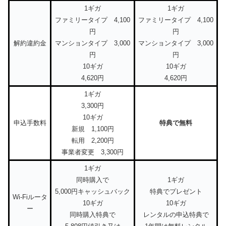
1ギガ
1ギガ
ファミリータイプ 4,100
ファミリータイプ 4,100
円
円
解約違約金
マンションタイプ 3,000
マンションタイプ 3,000
円
円
10ギガ
10ギガ
4,620円
4,620円
1ギガ
3,300円
10ギガ
申込手数料
特典で無料
新規 1,100円
転用 2,200円
事業者変更 3,300円
1ギガ
同時購入で
1ギガ
5,000円キャッシュバック
特典でプレゼント
Wi-Fiルータ
10ギガ
10ギガ
ー
同時購入特典で
レンタルの申込特典で