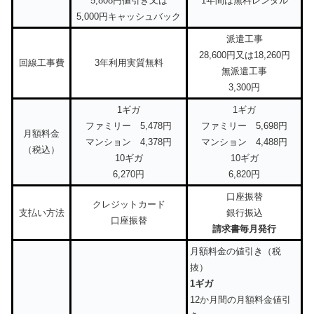
5,808円値引き又は
1年間は無料レンタル
5,000円キャッシュバック
派遣工事
28,600円又は18,260円
回線工事費
3年利用実質無料
無派遣工事
3,300円
1ギガ
1ギガ
ファミリー 5,478円
ファミリー 5,698円
月額料金
マンション 4,378円
マンション 4,488円
（税込）
10ギガ
10ギガ
6,270円
6,820円
口座振替
クレジットカード
支払い方法
銀行振込
口座振替
請求書毎月発行
月額料金の値引き（税
抜）
1ギガ
12か月間の月額料金値引