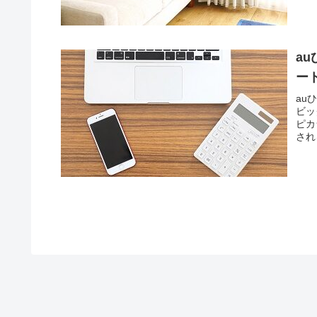
a
ー
au
ビッ
ピカ
され