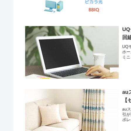
U
回
UQ
ホー
ミニ
a
【
au
引が
ボレ