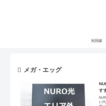
光回線
メガ・エッグ
N
す
NU
に代
光に