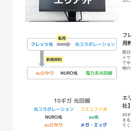
フ
用
西日
トウ
て今
他の
で乗
エ
社
10
きる
てく