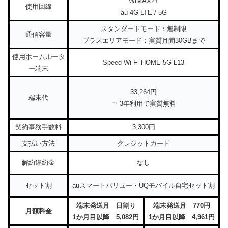
WiMAX2+
使用回線
au 4G LTE / 5G
スタンダードモード：無制限
通信容量
プラスエリアモード：実質月間30GBまで
使用ホームルータ
Speed Wi-Fi HOME 5G L13
ー端末
33,264円
端末代
⇒ 3年利用で実質無料
契約事務手数料
3,300円
支払い方法
クレジットカード
解約違約金
なし
セット割
auスマートバリュー・UQモバイル自宅セット割
端末発送月 日割り
端末発送月 770円
月額料金
1か月目以降 5,082円
1か月目以降 4,961円