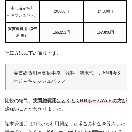
申し込み特典
20,000円
14,000円
キャッシュバック
実質総費用（3年
166,252円
167,896円
利用）
計算方法以下の通りです。
実質総費用＝契約事務手数料＋端末代＋月額料金3
年分－キャッシュバック
比較の結果、
実質総費用はとくとくBBホームWi-Fiの方が
少ない
ことがわかりました。
端末発送月は1日から利用開始した場合の料金を算入した
場合でも、とくとくBBホームWi-Fiの方が若干少ないで