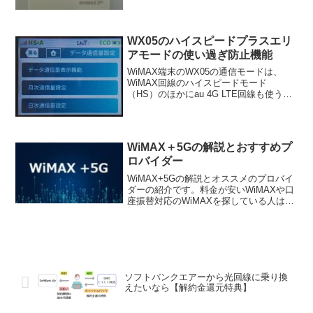
WX05のハイスピードプラスエリ
アモードの使い過ぎ防止機能
WiMAX端末のWX05の通信モードは、
WiMAX回線のハイスピードモード
（HS）のほかにau 4G LTE回線も使うハ
イスピードプラスエリアモード（HS＋
A）があります。HS+Aモードは、
WiMAXよりも対応エリアが広いau 4G
LTE...
WiMAX＋5Gの解説とおすすめプ
ロバイダー
WiMAX+5Gの解説とオススメのプロバイ
ダーの紹介です。料金が安いWiMAXや口
座振替対応のWiMAXを探している人はチ
ェックしてみてください。
ソフトバンクエアーから光回線に乗り換
えたいなら【解約金還元特典】