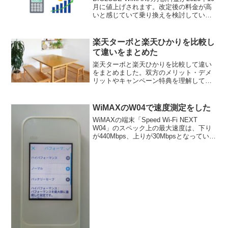
月に値上げされます。改定後の料金が高
いと感じていて乗り換えを検討している
人はチェックしてみてください。
楽天ターボと楽天ひかりを比較し
て違いをまとめた
楽天ターボと楽天ひかりを比較して違い
をまとめました。双方のメリット・デメ
リットやキャンペーン特典を理解して自
分に最適な方を選びましょう。
WiMAXのW04で速度測定をした
WiMAXの端末「Speed Wi-Fi NEXT
W04」のスペック上の最大速度は、下り
が440Mbps、上りが30Mbpsとなっていま
すが、実行速度はどれくらいになるのか
知るため、スマートフォンの速度測定ア
プリを使って速度測定をしてみま...