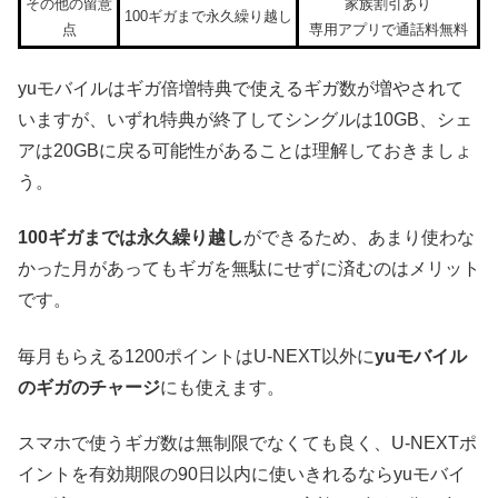
その他の留意
家族割引あり
100ギガまで永久繰り越し
点
専用アプリで通話料無料
yuモバイルはギガ倍増特典で使えるギガ数が増やされて
いますが、いずれ特典が終了してシングルは10GB、シェ
アは20GBに戻る可能性があることは理解しておきましょ
う。
100ギガまでは永久繰り越し
ができるため、あまり使わな
かった月があってもギガを無駄にせずに済むのはメリット
です。
毎月もらえる1200ポイントはU-NEXT以外に
yuモバイル
のギガのチャージ
にも使えます。
スマホで使うギガ数は無制限でなくても良く、U-NEXTポ
イントを有効期限の90日以内に使いきれるならyuモバイ