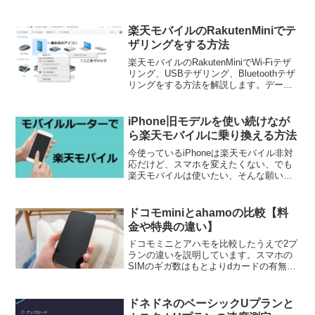
載せています。
楽天モバイルのRakutenMiniでテ
ザリングをする方法
楽天モバイルのRakutenMiniでWi-Fiテザ
リング、USBテザリング、Bluetoothテザ
リングをする方法を解説します。データ
高速モードをオフにすることで低速には
なるもののパートナーエリアでも容量無
制限で使えます。
iPhone旧モデルを使い続けなが
ら楽天モバイルに乗り換える方法
今使っているiPhoneは楽天モバイル非対
応だけど、スマホを変えたくない、でも
楽天モバイルは使いたい、そんな願いを
かなえてくれるのがRakuten WiFi Pocket
というモバイルルーター。容量無制限の
ポケットWiFiが欲しい人も注目です。
ドコモminiとahamoの比較【料
金や特典の違い】
ドコモミニとアハモを比較したうえで2プ
ランの違いを説明しています。スマホの
SIMのギガ数はもとよりdカードの有無や
光回線・ホームルーター、ドコモでんき
のセット利用といった条件を踏まえて選
びましょう。
ドネドネのベーシックUプランと