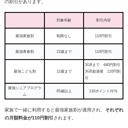
の割引があります。
対象年齢
割引内容
最強家族割
制限なし
110円割引
最強青春割
22歳まで
110円割引
3GBまで 440円割引
最強こども割
12歳まで
3GB超過後 110円割
引
最強シニアプログラ
65歳以上
110ポイント付与
ム
家族で一緒に利用すると最強家族割が適用され、
それぞれ
の月額料金が110円割引
されます。