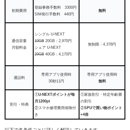
登録事務手数料 3300円
初期費用
無料
SIM発行手数料 440円
シングル U-NEXT
通信容量
10GB
20GB：2,970円
無制限：4,378円
月額料金
シェア U-NEXT
20GB
40GB：4,170円
専用アプリ使用時
専用アプリ使用時
通話料
30秒11円
無料
①
U-NEXTポイントが毎
①家族割引・特定年齢層
月1200pt
の割引
割引・特典
②スマホ修理費用保険付
②
SPUで買い物ポイント
き
+4倍
以下で各条件ごとに詳しく解説していきます。