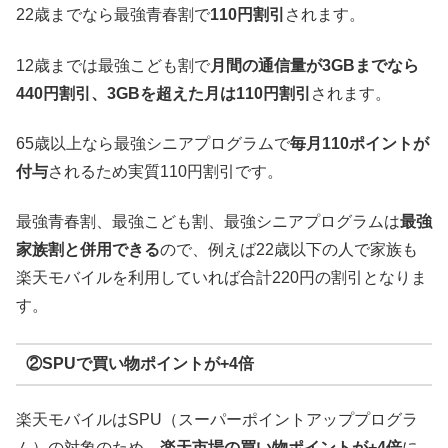
22歳までなら最強青春割で
110円割引
されます。
12歳までは最強こども割で
月間の通信量が3GBまでなら
440円割引、3GBを超えた月は110円割引
されます。
65歳以上なら最強シニアプログラムで
毎月110ポイントが
付与
されるため実質110円割引です。
最強青春割、最強こども割、最強シニアプログラムは
最強
家族割と併用できる
ので、例えば22歳以下の人で家族も
楽天モバイルを利用していれば合計220円の割引となりま
す。
②SPUで買い物ポイントが+4倍
楽天モバイルはSPU（スーパーポイントアッププログラ
ム）の対象のため、
楽天市場の買い物ポイントが+4倍
に