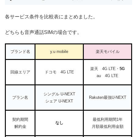
各サービス条件を比較表にまとめました。
どちらも音声通話SIMの場合です。
ブランド名
y.u mobile
楽天モバイル
楽天 4G LTE・
5G
回線エリア
ドコモ 4G LTE
au 4G LTE
シングル U-NEXT
プラン名
Rakuten最強U-NEXT
シェア U-NEXT
契約期間
最低利用期間1年
なし
解約金
月額最低利用金額