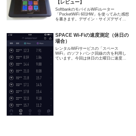
【レビュー】
SoftbankのモバイルWiFiルーター
「PocketWiFi 601HW」を使ってみた感想
を書きます。デザイン・サイズデザイン
はシンプルで無駄のない形だと思いま
す。前面と背面はザラザラした質感のプ
ラスチックを使っており、側面はツルツ
SPACE Wi-Fiの速度測定（休日の
ルし...
場合）
レンタルWiFiサービスの「スペース
WiFi」のソフトバンク回線の方を利用し
ています。今回は休日の土曜日に速度測
定をした結果を紹介します。ポケット
WiFiの通信速度に興味がある人も参考に
してください。使用したモバイルWi-Fiル
ーターはＨＵ...