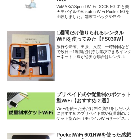
WiMAXのSpeed Wi-Fi DOCK 5G 01と楽
天モバイルのRakuten WiFi Pocket 5Gを
比較しました。端末スペックや料金、キ
ャンペーン特典の違いを理解して最適な
方を選びましょう。
1週間だけ借りられるレンタル
WiFiを使ってみた【FS030W】
旅行や帰省、出張、入院、一時帰国など
で数日～1週間だけ持ち運びできるインタ
ーネット回線が必要な場合はレンタル
WiFiが便利です。これは「ポケット
WiFi」とも呼ばれるモバイル型のWiFiル
ーターをレンタルし、このルーターにス
マホやタブレット...
プリペイド式や従量制のポケット
型WiFi【おすすめ２選】
Wi-Fiを使った分だけ料金負担をしたい人
におすすめのプリペイド式や従量制のポ
ケット型WiFi（モバイルWiFiサービス）
を紹介します。月によって使うギガ数に
ばらつきがある人はデータ容量を無駄に
せずに済みます。
PocketWiFi 601HWを使った感想