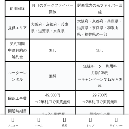
NTTのダークファイバー
関西電力の光ファイバー回
使用回線
回線
線
大阪府・京都府・兵庫県・
大阪府・京都府・兵庫
提供エリア
滋賀県・奈良県・和歌山
県・滋賀県・奈良県
県・福井県の一部
契約期間
中途解約の
無し
無し
解約金
無線ルーター利用料
ルーターレ
月額105円
無料
ンタル
⇒キャンペーンで12か月無
料
49,500円
29,700円
回線工事費
⇒2年利用で実質無料
⇒2年利用で実質無料
開通時期目
1～2ヶ月程度
標準で1か月
安
メニュー
ホーム
検索
トップ
サイドバー
契約事務手