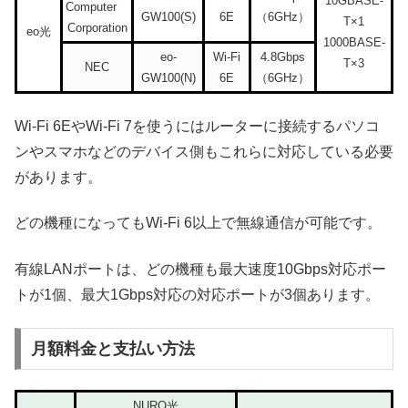
10GBASE-
Computer
GW100(S)
6E
（6GHz）
T×1
Corporation
eo光
1000BASE-
eo-
Wi-Fi
4.8Gbps
T×3
NEC
GW100(N)
6E
（6GHz）
Wi-Fi 6EやWi-Fi 7を使うにはルーターに接続するパソコ
ンやスマホなどのデバイス側もこれらに対応している必要
があります。
どの機種になってもWi-Fi 6以上で無線通信が可能です。
有線LANポートは、どの機種も最大速度10Gbps対応ポー
トが1個、最大1Gbps対応の対応ポートが3個あります。
月額料金と支払い方法
NURO光