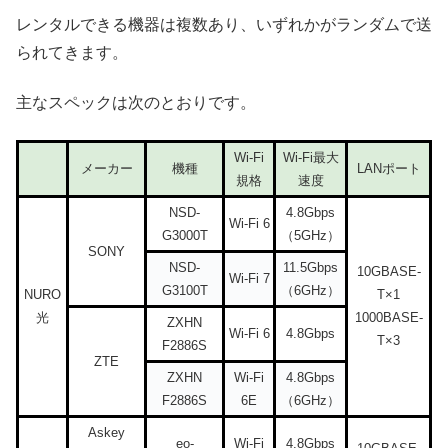
レンタルできる機器は複数あり、いずれかがランダムで送
られてきます。
主なスペックは次のとおりです。
Wi-Fi
Wi-Fi最大
メーカー
機種
LANポート
規格
速度
NSD-
4.8Gbps
Wi-Fi 6
G3000T
（5GHz）
SONY
NSD-
11.5Gbps
10GBASE-
Wi-Fi 7
G3100T
（6GHz）
NURO
T×1
光
1000BASE-
ZXHN
Wi-Fi 6
4.8Gbps
T×3
F2886S
ZTE
ZXHN
Wi-Fi
4.8Gbps
F2886S
6E
（6GHz）
Askey
eo-
Wi-Fi
4.8Gbps