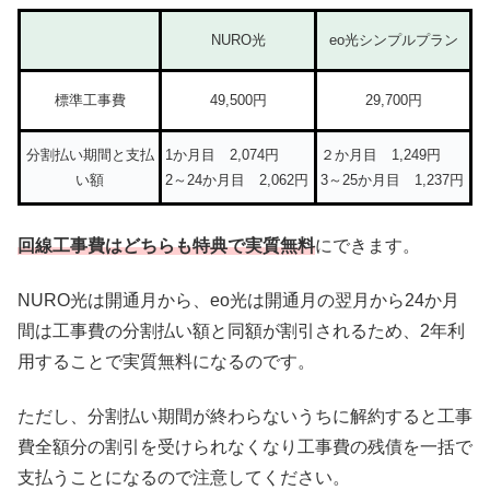
NURO光
eo光シンプルプラン
標準工事費
49,500円
29,700円
分割払い期間と支払
1か月目 2,074円
２か月目 1,249円
い額
2～24か月目 2,062円
3～25か月目 1,237円
回線工事費はどちらも特典で実質無料
にできます。
NURO光は開通月から、eo光は開通月の翌月から24か月
間は工事費の分割払い額と同額が割引されるため、2年利
用することで実質無料になるのです。
ただし、分割払い期間が終わらないうちに解約すると工事
費全額分の割引を受けられなくなり工事費の残債を一括で
支払うことになるので注意してください。