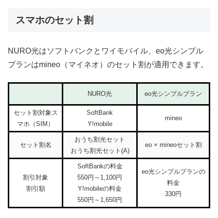
スマホのセット割
NURO光はソフトバンクとワイモバイル、eo光シンプル
プランはmineo（マイネオ）のセット割が適用できます。
NURO光
eo光シンプルプラン
セット割対象ス
SoftBank
mineo
マホ（SIM）
Y!mobile
おうち割光セット
セット割名
eo × mineoセット割
おうち割光セット(A)
SoftBankの料金
eo光シンプルプランの
割引対象
550円～1,100円
料金
割引額
Y!mobileの料金
330円
550円～1,650円