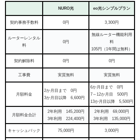
NURO光
eo光シンプルプラン
契約事務手数料
0円
3,300円
無線ルーター機能利用
ルーターレンタル
0円
料
料
105円（1年間は無料）
契約解除料
0円
0円
工事費
実質無料
実質無料
6か月目まで 0円
2か月目まで 0円
月額料金
7～12か月目 500円
3か月目以降 6,600円
13か月目以降 5,500円
2年利用 145,200円
2年利用 69,000円
月額料金合計
3年利用 224,400円
3年利用 135,000円
キャッシュバック
75,000円
3,000円